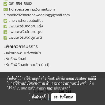
081-554-5662
horapacatering@gmail.com
/
mook2828horapawedding@gmail.com
line :
@horapabuffet
แฟนเพจรับจัดงานแต่ง
แฟนเพจรับจัดงานบุญ
แฟนเพจรับจัดบุฟเฟต์
แพ็กเกจการบริการ
• แพ็กเกจงานแต่งพิธีเช้า
• รับจัดพิธีสงฆ์
• รับจัดพิธีสงฆ์ในคอนโด (ใหม่)
เว็บไซต์นี้มีการใช้งานคุกกี้ เพื่อเพิ่มประสิทธิภาพและประสบการณ์ที่ดี
ในการใช้งานเว็บไซต์ของท่าน ท่านสามารถอ่านรายละเอียดเพิ่มเติม
@ Copyright 2019 All Rights Reserved. โหระพาแคทเทอริ่ง.com
ได้ที่
นโยบายความเป็นส่วนตัว
และ
นโยบายคุกกี้
ผู้เข้าชมทั้งหมด
393,265
ตั้งค่าคุกกี้
ยอมรับทั้งหมด
Powered by
MakeWebEasy.com