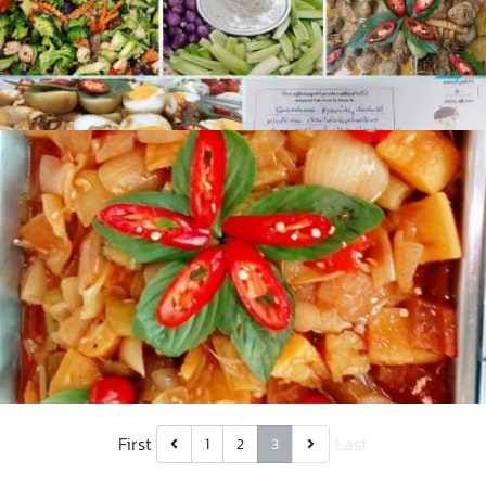
First
Last
1
2
3