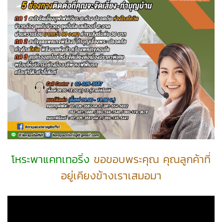
โหระพาแคทเทอริ่ง
ขอขอบพระคุณ คุณลูกค้าที่
อยู่เคียงข้างเราเสมอมา