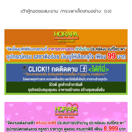
เต้าหู้ทอดซอสมะขาม /กระเพาเห็ดสามอย่าง (เจ)