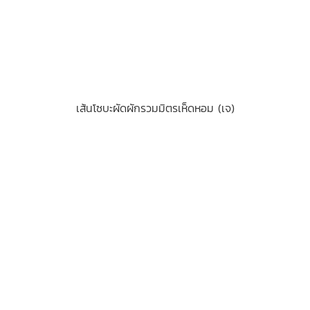
เส้นโซบะผัดผักรวมมิตรเห็ดหอม (เจ)