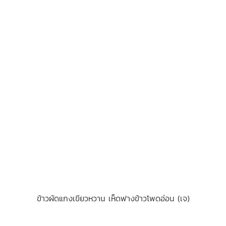
ข้าวผัดแกงเขียวหวาน เห็ดฟางข้าวโพดอ่อน (เจ)